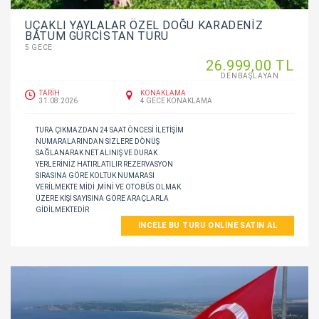
UÇAKLI YAYLALAR ÖZEL DOĞU KARADENİZ
BATUM GÜRCİSTAN TURU
5 GECE
26.999
,00
TL
DENBAŞLAYAN
TARİH
KONAKLAMA
31.08.2026
4 GECE KONAKLAMA
TURA ÇIKMAZDAN 24 SAAT ÖNCESI ILETIŞIM
NUMARALARINDAN SIZLERE DÖNÜŞ
SAĞLANARAK NET ALINIŞ VE DURAK
YERLERINIZ HATIRLATILIR REZERVASYON
SIRASINA GÖRE KOLTUK NUMARASI
VERILMEKTE MIDI ,MINI VE OTOBÜS OLMAK
ÜZERE KIŞI SAYISINA GÖRE ARAÇLARLA
GIDILMEKTEDIR
İNCELE BU TURU ONLINE SATIN AL