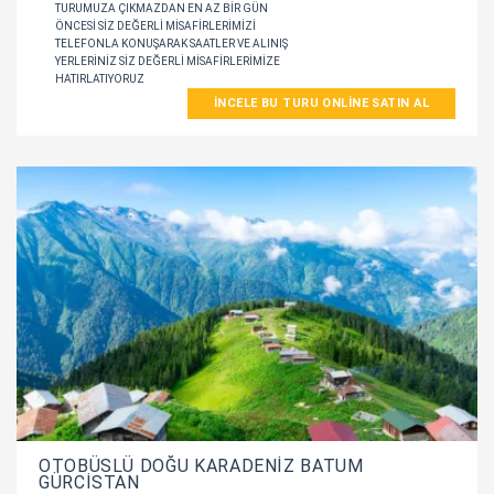
TURUMUZA ÇIKMAZDAN EN AZ BIR GÜN
ÖNCESI SIZ DEĞERLI MISAFIRLERIMIZI
TELEFONLA KONUŞARAK SAATLER VE ALINIŞ
YERLERINIZ SIZ DEĞERLI MISAFIRLERIMIZE
HATIRLATIYORUZ
İNCELE BU TURU ONLINE SATIN AL
OTOBÜSLÜ DOĞU KARADENİZ BATUM
GÜRCİSTAN