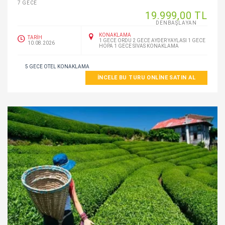
7 GECE
19.999
,00
TL
DENBAŞLAYAN
KONAKLAMA
TARİH
1 GECE ORDU 2 GECE AYDER YAYLASI 1 GECE
10.08.2026
HOPA 1 GECE SİVAS KONAKLAMA
5 GECE OTEL KONAKLAMA
İNCELE BU TURU ONLINE SATIN AL