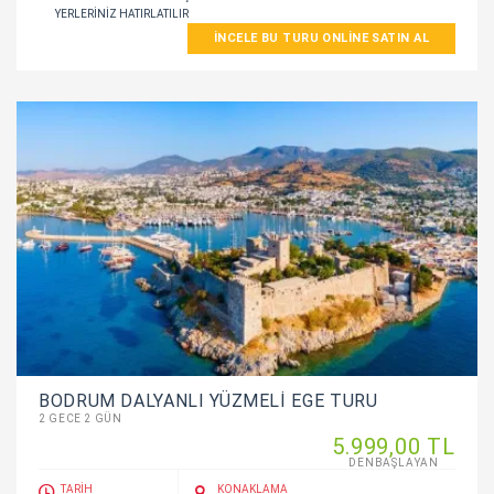
YERLERINIZ HATIRLATILIR
İNCELE BU TURU ONLINE SATIN AL
BODRUM DALYANLI YÜZMELİ EGE TURU
2 GECE 2 GÜN
5.999
,00
TL
DENBAŞLAYAN
TARİH
KONAKLAMA