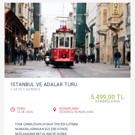
İSTANBUL VE ADALAR TURU
1 GECE 2 GÜNDÜZ
5.499
,00
TL
DENBAŞLAYAN
TARİH
KONAKLAMA
14.08.2026
İSTANBUL KONAKLAMA
TURA ÇIKMAZDAN 24 SAAT ÖNCESI ILETIŞIM
NUMARALARINDAN SIZLERE DÖNÜŞ
SAĞLANARAK NET ALINIŞ VE DURAK