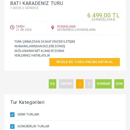
BATI KARADENİZ TURU
1 GECE 2 GÜNDÜZ
6.499
,00
TL
DENBAŞLAYAN
TARİH
KONAKLAMA
21.08.2026
SAFRANBOLU KONAKLAMA
TURA ÇIKMAZDAN 24 SAAT ÖNCESI ILETIŞIM
NUMARALARINDAN SIZLERE DÖNÜŞ
SAĞLANARAK NET ALINIŞ VE DURAK
YERLERINIZ HATIRLATILIR
İNCELE BU TURU ONLINE SATIN AL
İLK
ÖNCEKİ
1
2
SONRAKİ
SON
Tur Kategorileri
GEMI TURLARI
GÜNÜBIRLIK TURLAR