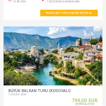
14.08.2026
1 GECE MUĞLA KONAKLAMA
İNCELE BU TURU ONLINE SATIN AL
BÜYÜK BALKAN TURU (KOSOVALI)
7 GECE 8 GÜN
799
,00
EUR
DENBAŞLAYAN