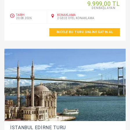
9.999
,00
TL
DENBAŞLAYAN
TARİH
KONAKLAMA
20.08.2026
2 GECE OTEL KONAKLAMA
İNCELE BU TURU ONLINE SATIN AL
İSTANBUL EDİRNE TURU