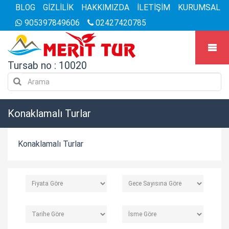
BLOG
GİZLİLİK
HAKKIMIZDA
İLETİŞİM
KURUMSAL
905397849606
02427420785
Tursab no : 10020
Konaklamalı Turlar
Konaklamalı Turlar