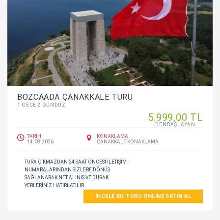
BOZCAADA ÇANAKKALE TURU
1 GECE 2 GÜNDÜZ
5.999
,00
TL
DENBAŞLAYAN
TARİH
KONAKLAMA
14.08.2026
ÇANAKKALE KONAKLAMA
TURA ÇIKMAZDAN 24 SAAT ÖNCESI ILETIŞIM
NUMARALARINDAN SIZLERE DÖNÜŞ
SAĞLANARAK NET ALINIŞ VE DURAK
YERLERINIZ HATIRLATILIR
İNCELE BU TURU ONLINE SATIN AL