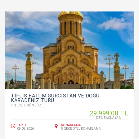
TİFLİS BATUM GÜRCİSTAN VE DOĞU
KARADENİZ TURU
5 GECE 6 GÜNDÜZ
29.999
,00
TL
DENBAŞLAYAN
TARİH
KONAKLAMA
09.08.2026
5 GECE OTEL KONAKLAMA